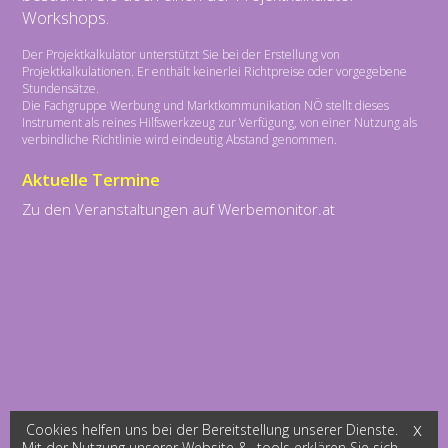
Workshops.
Der Projektkalkulator unterstützt Sie bei der Erstellung von
Projektkalkulationen. Er enthält keinerlei Richtpreise oder vorgegebene
Stundensätze.
Die Fachgruppe Werbung und Marktkommunikation NÖ stellt dieses
Instrument als reines Hilfswerkzeug zur Verfügung, von einer Nutzung als
verbindliche Richtlinie wird eindeutig Abstand genommen.
Aktuelle Termine
Zu den Veranstaltungen auf Werbemonitor.at
Cookies helfen uns bei der Bereitstellung unserer Dienste.
Mit der Nutzung unserer Website & -tools erklären Sie sich